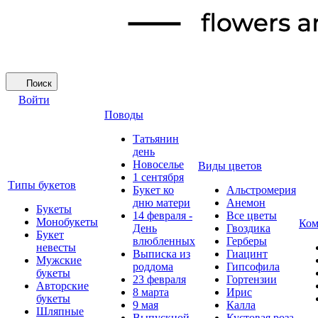
Поиск
Войти
Поводы
Татьянин
день
Новоселье
Виды цветов
1 сентября
Типы букетов
Букет ко
Альстромерия
дню матери
Анемон
Букеты
14 февраля -
Все цветы
Монобукеты
Ком
День
Гвоздика
Букет
влюбленных
Герберы
невесты
Выписка из
Гиацинт
Мужские
роддома
Гипсофила
букеты
23 февраля
Гортензии
Авторские
8 марта
Ирис
букеты
9 мая
Калла
Шляпные
Выпускной
Кустовая роза