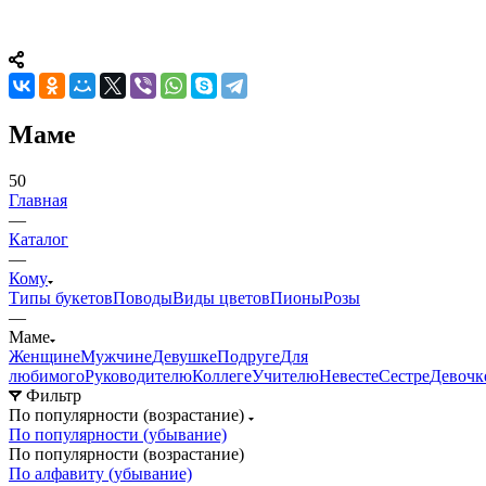
Маме
50
Главная
—
Каталог
—
Кому
Типы букетов
Поводы
Виды цветов
Пионы
Розы
—
Маме
Женщине
Мужчине
Девушке
Подруге
Для
любимого
Руководителю
Коллеге
Учителю
Невесте
Сестре
Девочк
Фильтр
По популярности (возрастание)
По популярности (убывание)
По популярности (возрастание)
По алфавиту (убывание)