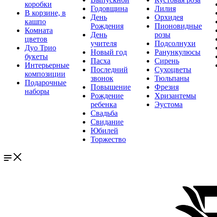
коробки
Годовщина
Лилия
В корзине, в
День
Орхидея
кашпо
Рождения
Пионовидные
Комната
День
розы
цветов
учителя
Подсолнухи
Дуо Трио
Новый год
Ранункулюсы
букеты
Пасха
Сирень
Интерьерные
Последний
Сухоцветы
композиции
звонок
Тюльпаны
Подарочные
Повышение
Фрезия
наборы
Рождение
Хризантемы
ребенка
Эустома
Свадьба
Свидание
Юбилей
Торжество